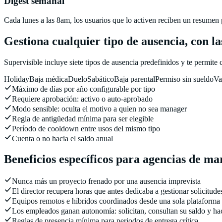
Digest semanal
Cada lunes a las 8am, los usuarios que lo activen reciben un resumen p
Gestiona cualquier tipo de ausencia, con la
Supervisible incluye siete tipos de ausencia predefinidos y te permite
Holiday
Baja médica
Duelo
Sabático
Baja parental
Permiso sin sueldo
Va
Máximo de días por año configurable por tipo
Requiere aprobación: activo o auto-aprobado
Modo sensible: oculta el motivo a quien no sea manager
Regla de antigüedad mínima para ser elegible
Período de cooldown entre usos del mismo tipo
Cuenta o no hacia el saldo anual
Beneficios específicos para agencias de ma
Nunca más un proyecto frenado por una ausencia imprevista
El director recupera horas que antes dedicaba a gestionar solicitude
Equipos remotos e híbridos coordinados desde una sola plataforma
Los empleados ganan autonomía: solicitan, consultan su saldo y ha
Reglas de presencia mínima para periodos de entrega crítica